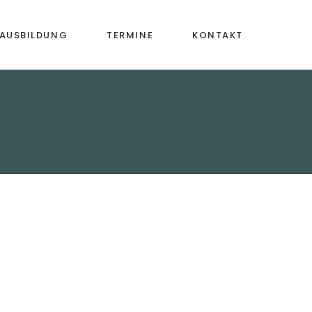
AUSBILDUNG
TERMINE
KONTAKT
ische
Mitgliedschaft
iehung
ntalunterricht
assen
ng &
ildung
aktivitäten
ung