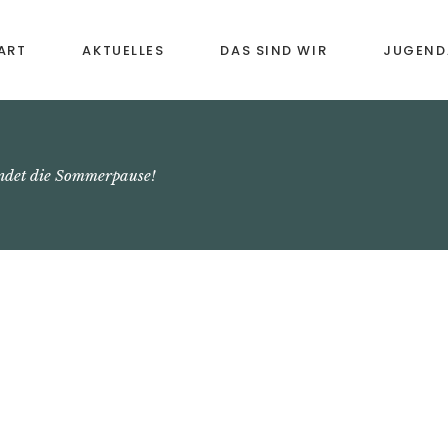
ART
AKTUELLES
DAS SIND WIR
JUGEND
Vororchester
Musikal
Früherz
Jugendkapelle
ndet die Sommerpause!
Instrume
Blasorchester
Bläserkl
Senioren-Bläsergruppe
Förderu
Chronik
Weiterb
Freizeit
Anmeld