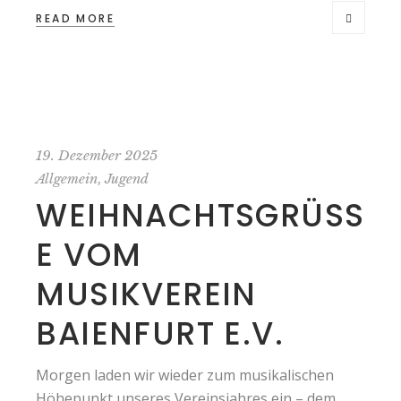
READ MORE
19. Dezember 2025
,
Allgemein
Jugend
WEIHNACHTSGRÜSSE
VOM M
USIKVEREIN B
AIENFURT E.V.
Morgen laden wir wieder zum musikalischen
Höhepunkt unseres Vereinsjahres ein – dem