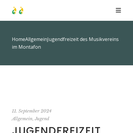
Home
Allgemein
Jugendfreizeit des Musikvereins
im Montafon
11. September 2024
,
Allgemein
Jugend
JUGENDFREIZEIT