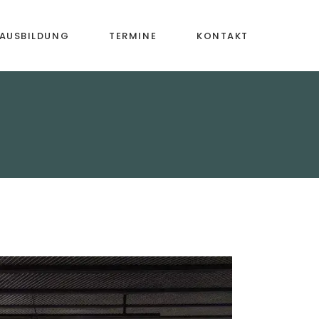
AUSBILDUNG
TERMINE
KONTAKT
ische
Mitgliedschaft
iehung
ntalunterricht
assen
ng &
ildung
aktivitäten
ung