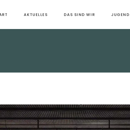
ART
AKTUELLES
DAS SIND WIR
JUGEND
Vororchester
Musikal
Früherz
Jugendkapelle
Instrume
Blasorchester
Bläserkl
Senioren-Bläsergruppe
Förderu
Chronik
Weiterb
Freizeit
Anmeld