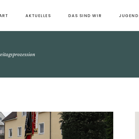
ART
AKTUELLES
DAS SIND WIR
JUGEND
Vororchester
Musikal
Früherz
Jugendkapelle
reitagsprozession
Instrume
Blasorchester
Bläserkl
Senioren-Bläsergruppe
Förderu
Chronik
Weiterb
Freizeit
Anmeld