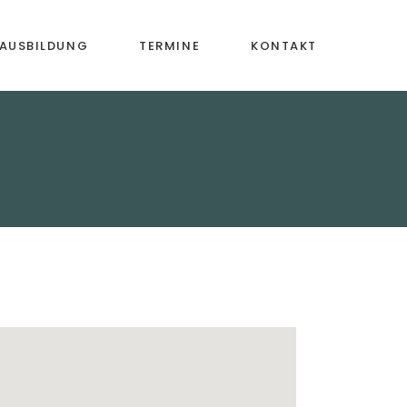
AUSBILDUNG
TERMINE
KONTAKT
ische
Mitgliedschaft
iehung
ntalunterricht
assen
ng &
ildung
aktivitäten
ung