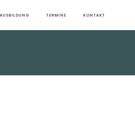
AUSBILDUNG
TERMINE
KONTAKT
ische
Mitgliedschaft
iehung
ntalunterricht
assen
ng &
ildung
aktivitäten
ung