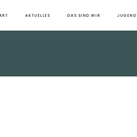
ART
AKTUELLES
DAS SIND WIR
JUGEND
Vororchester
Musikal
Früherz
Jugendkapelle
Instrume
Blasorchester
Bläserkl
Senioren-Bläsergruppe
Förderu
Chronik
Weiterb
Freizeit
Anmeld