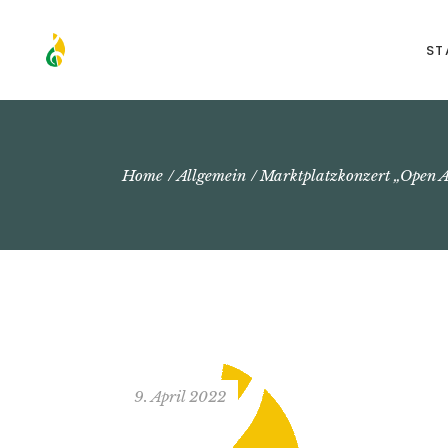
ST
Home
Allgemein
Marktplatzkonzert „Open A
9. April 2022