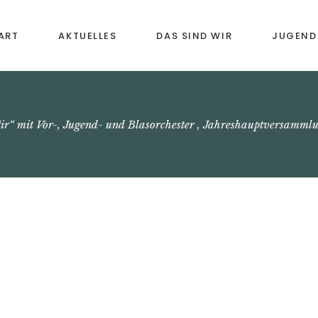
ART
AKTUELLES
DAS SIND WIR
JUGEND
Vororchester
Musikal
Früherz
Jugendkapelle
ir“ mit Vor-, Jugend- und Blasorchester , Jahreshauptversamml
Instrume
Blasorchester
Bläserkl
Senioren-Bläsergruppe
Förderu
Chronik
Weiterb
Freizeit
Anmeld