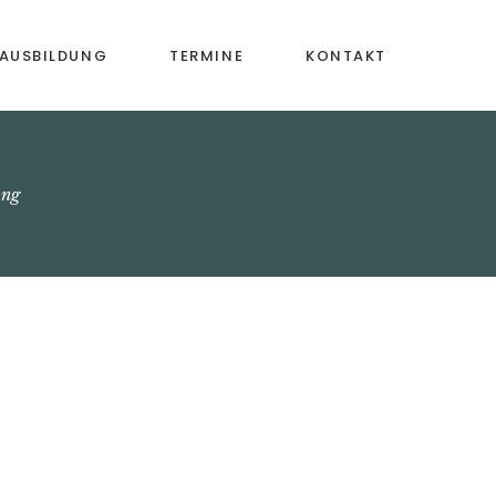
AUSBILDUNG
TERMINE
KONTAKT
ische
Mitgliedschaft
iehung
ung
ntalunterricht
assen
ng &
ildung
aktivitäten
ung